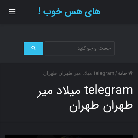
های هس خوب !
منو
ج
س
ت
خانه
/
telegram میلاد میر طهران طهران
ج
و
telegram میلاد میر
ب
ر
طهران طهران
ا
ی