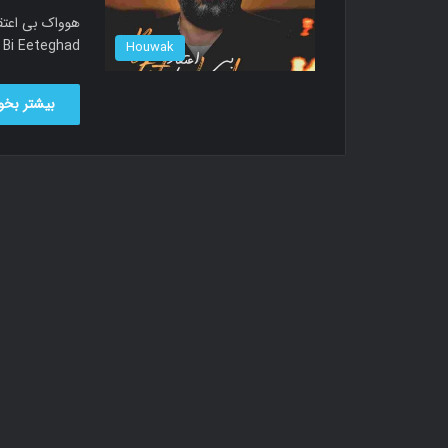
music called Bi Eeteghad دا
Houwak
بیشتر بخوا