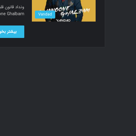
lled Ghanoone Ghalbam
Vandad
بیشتر بخوا