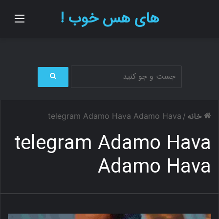
های هس خوب !
منو
ج
س
ت
خانه
telegram Adamo Hava Adamo Hava
/
ج
و
telegram Adamo Hava
ب
ر
Adamo Hava
ا
ی