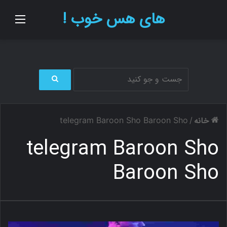
های هس خوب !
منو
ج
س
ت
خانه
telegram Baroon Sho Baroon Sho
/
ج
و
telegram Baroon Sho
ب
ر
Baroon Sho
ا
ی