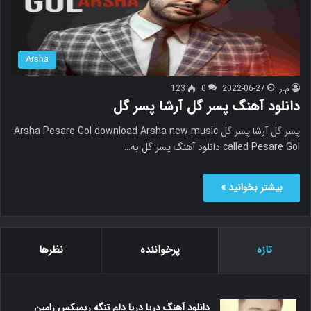
Arsha
م.ر
2022-06-27
0
123
دانلود آهنگ پسر گل آرشا پسر گل
پسر گل آرشا پسر گل Arsha Pesare Gol download Arsha new music
called Pesare Gol دانلود آهنگ پسر گل به…
بیشتر بخوانید »
تازه
پرخواننده
نظرها
دانلود آهنگ دریا دریا دلم تنگه ریمیکس رامین