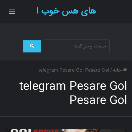
های هس خوب !
منو
ج
س
ت
خانه
telegram Pesare Gol Pesare Gol
/
ج
و
telegram Pesare Gol
ب
ر
Pesare Gol
ا
ی