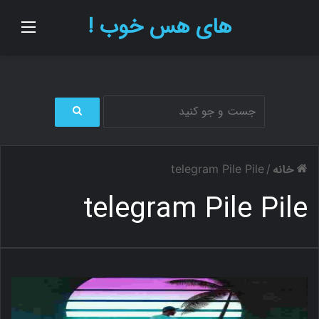
های هس خوب !
منو
ج
س
ت
خانه
telegram Pile Pile
/
ج
و
telegram Pile Pile
ب
ر
ا
ی