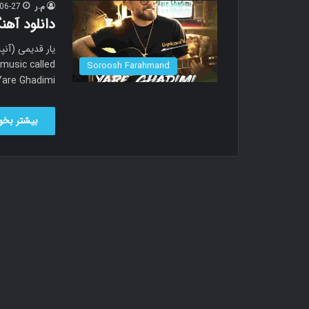
م.ر
06-27
دانلود آهن
music called
Soroosh Farahmand
Yare Ghadimi…
بیشتر بخوا