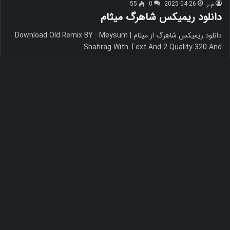
م.ر
2025-04-26
0
55
دانلود ریمیکس شاهرگ میثام
دانلود ریمیکس شاهرگ از میثام Download Old Remix BY : Meysum |
Shahrag With Text And 2 Quality 320 And…
بیشتر بخوانید »
دک
با
به
آهنگ
بالا
م.ر
2025-04-26
0
17
دانلود آهنگ راه میرفتم تو خیابون دل شکسته خیلی
داغون رایگان
راه میرفتم تو خیابون دل شکسته خیلی داغون بشنوید موزیک علی
عبدالمالکی بنام راه میرفتم تو خیابون دل شکسته خیلی…