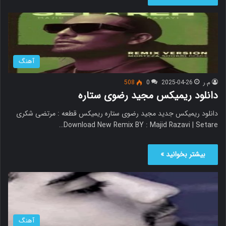
آهنگ
م.ر
2025-04-26
0
508
دانلود ریمیکس مجید رضوی ستاره
دانلود ریمیکس جدید مجید رضوی ستاره ریمیکس قطعه : مرتضی شکری
Download New Remix BY : Majid Razavi | Setare…
بیشتر بخوانید »
آهنگ