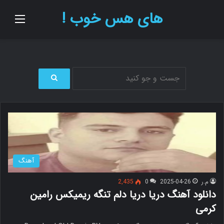
های هس خوب !
منو
ج
س
ت
ج
و
ب
ر
آهنگ
ا
ی
م.ر
2025-04-26
0
2,435
دانلود آهنگ دریا دریا دلم تنگه ریمیکس رامین
کرمی