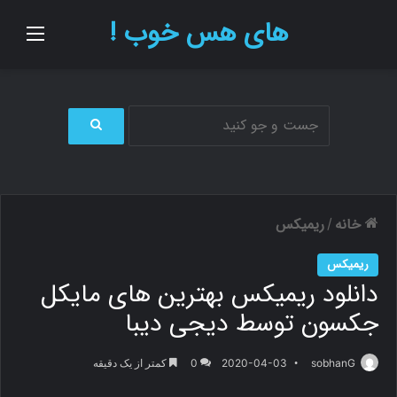
های هس خوب !
منو
ج
س
ت
ج
و
خانه
ریمیکس
/
ب
ر
ریمیکس
ا
دانلود ریمیکس بهترین های مایکل
ی
جکسون توسط دیجی دیبا
sobhanG
2020-04-03
0
کمتر از یک دقیقه