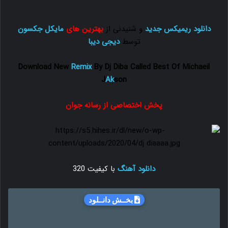
دانلود ریمیکس جدید
و شنیدنی از
بهترین های
مایکل جکسون
توسط
دیجی دیبا
Download New
Remix
By Dj Diba Called Best Of Michaeil
J
Ak
son
پخش اختصاصی از رسانه جوان
دانلود آهنگ
با کیفیت 320
بخــش دانــلود