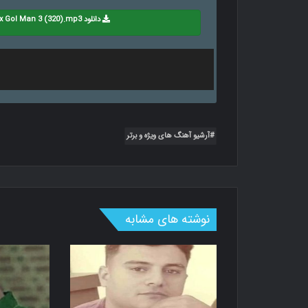
دانلود Amir Yal - Remix Gol Man 3 (320).mp3
آرشیو آهنگ های ویژه و برتر
نوشته های مشابه