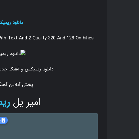
دانلود ریمیکس گل 
th Text And 2 Quality 320 And 128 On hihes
دانلود ریمیکس و آهنگ جدی
پخش آنلاین آهنگ
امیر یل
ری
ب