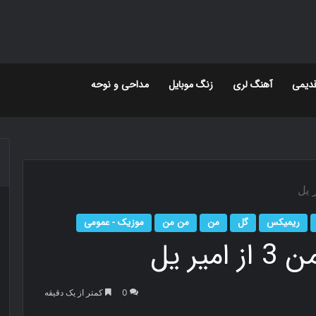
دیمی
آهنگ لری
زنگ موبایل
مداحی و نوحه
ریمیکس
گل
من
من من
موزیک - عمومی
ر یل
0
کمتر از یک دقیقه