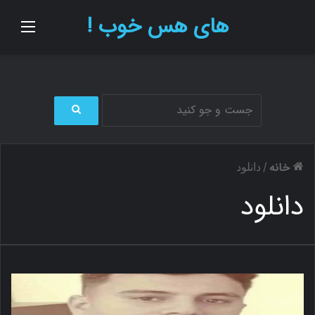
های هس خوب !
منو
ج
س
ت
خانه
/
دانلود
ج
و
دانلود
ب
ر
ا
ی