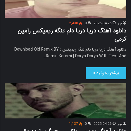
م.ر
2025-04-26
0
2,430
دانلود آهنگ دریا دریا دلم تنگه ریمیکس رامین
کرمی
دانلود آهنگ دریا دریا دلم تنگه ریمیکس Download Old Remix BY :
Ramin Karami | Darya Darya With Text And…
بیشتر بخوانید »
م.ر
2025-04-26
0
1,137