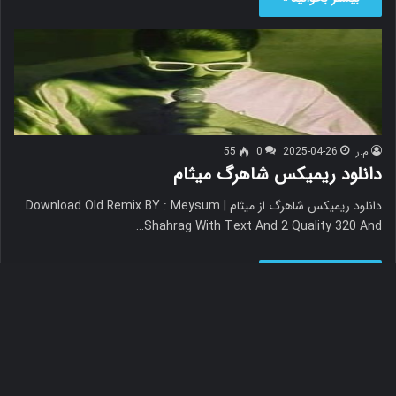
م.ر
2025-04-26
0
55
دانلود ریمیکس شاهرگ میثام
دانلود ریمیکس شاهرگ از میثام Download Old Remix BY : Meysum |
Shahrag With Text And 2 Quality 320 And…
بیشتر بخوانید »
دک
با