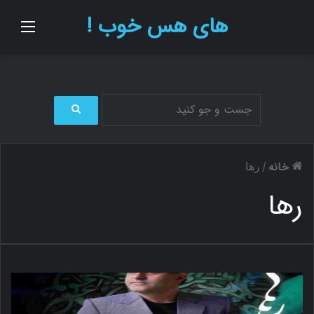
های هس خوب !
منو
ج
س
ت
خانه
/
رها
ج
و
رها
ب
ر
ا
ی