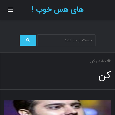
های هس خوب !
منو
ج
س
ت
خانه
/
کن
ج
و
کن
ب
ر
ا
ی