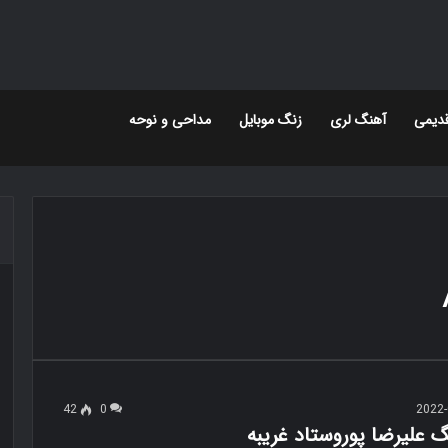
دیمی
آهنگ لری
زنگ موبایل
مداحی و نوحه
42
0
2022-
گ علیرضا پوروستاد غریبه