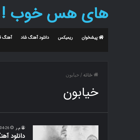
های هس خوب !
پیشخوان
ریمیکس
دانلود آهنگ شاد
آهنگ ق
خانه
/
خیابون
خیابون
م.ر
04-26
دانلود آه