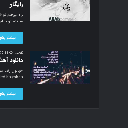
رایگان
راه میرفتم تو 
میرفتم تو خیا
بیشتر بخوا
م.ر
07-11
دانلود آهن
new music called Khiyabon 
بیشتر بخوا