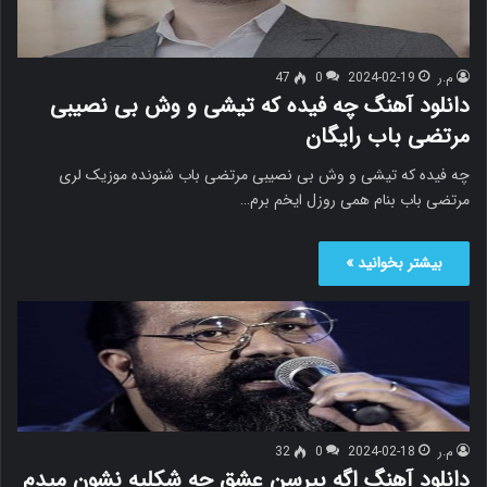
م.ر
2024-02-19
0
47
دانلود آهنگ چه فیده که تیشی و وش بی نصیبی
مرتضی باب رایگان
چه فیده که تیشی و وش بی نصیبی مرتضی باب شنونده موزیک لری
مرتضی باب بنام همی روزل ایخم برم…
بیشتر بخوانید »
م.ر
2024-02-18
0
32
دانلود آهنگ اگه بپرسن عشق چه شکلیه نشون میدم