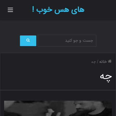
های هس خوب !
منو
ج
س
ت
خانه
/
چه
ج
و
چه
ب
ر
ا
ی