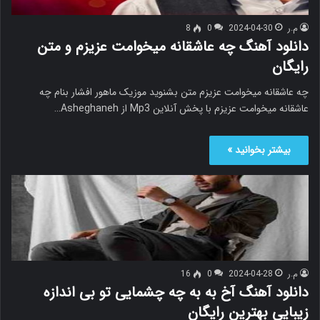
م.ر
2024-04-30
0
8
دانلود آهنگ چه عاشقانه میخوامت عزیزم و متن
رایگان
چه عاشقانه میخوامت عزیزم متن بشنوید موزیک ماهور افشار بنام چه
عاشقانه میخوامت عزیزم با پخش آنلاین Mp3 از Asheghaneh…
بیشتر بخوانید »
م.ر
2024-04-28
0
16
دانلود آهنگ آخ به به چه چشمایی تو بی اندازه
زیبایی بهترین رایگان