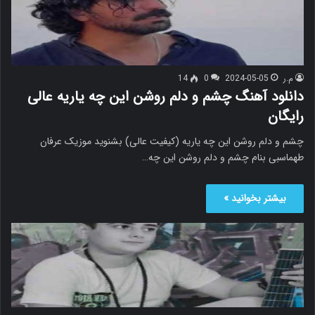
م.ر
2024-05-05
0
14
دانلود آهنگ چشم و دلم روشن این چه یاریه عالی
رایگان
چشم و دلم روشن این چه یاریه (کیفیت عالی) بشنوید موزیک عرفان
طهماسبی بنام چشم و دلم روشن این چه…
بیشتر بخوانید »