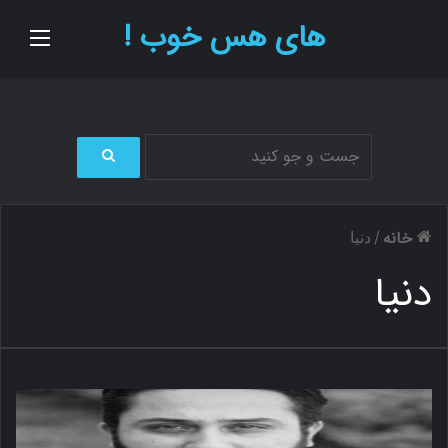
های هس خوب !
منو
ج
س
ت
خانه
/
دنیا
ج
و
دنیا
ب
ر
ا
ی