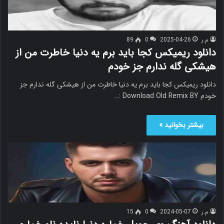
م.ر
2025-04-26
0
89
دانلود ریمیکس کجا باید برم یه دنیا خاطرت من از
هیشکی گله ندارم جز خودم
دانلود ریمیکس کجا باید برم یه دنیا خاطرت من از هیشکی گله ندارم جز
خودم Download Old Remix BY :…
بیشتر بخوانید »
م.ر
2024-05-07
0
15