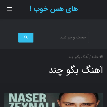
های هس خوب !
منو
ج
س
ت
خانه
/
آهنگ بگو چند
ج
و
آهنگ بگو چند
ب
ر
ا
ی