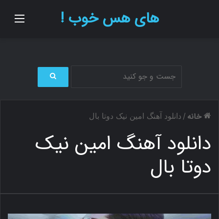
های هس خوب !
منو
ج
س
ت
خانه
/
دانلود آهنگ امین نیک دوتا بال
ج
و
دانلود آهنگ امین نیک
ب
ر
دوتا بال
ا
ی