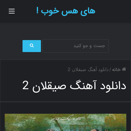
های هس خوب !
منو
ج
س
ت
خانه
/
دانلود آهنگ صیقلان 2
ج
و
دانلود آهنگ صیقلان 2
ب
ر
ا
ی