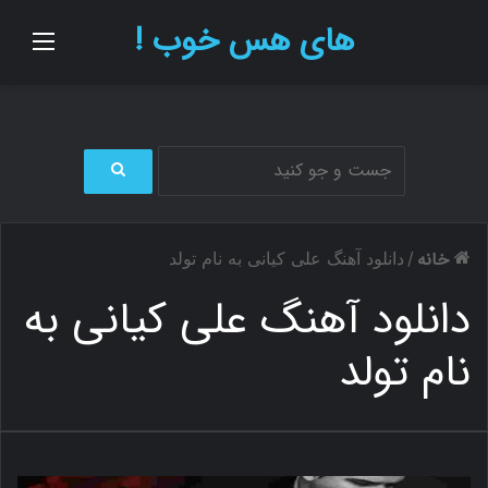
های هس خوب !
منو
ج
س
ت
خانه
/
دانلود آهنگ علی کیانی به نام تولد
ج
و
دانلود آهنگ علی کیانی به
ب
ر
نام تولد
ا
ی