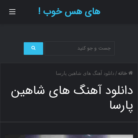
های هس خوب !
منو
ج
س
ت
خانه
/
دانلود آهنگ های شاهین پارسا
ج
و
دانلود آهنگ های شاهین
ب
ر
پارسا
ا
ی