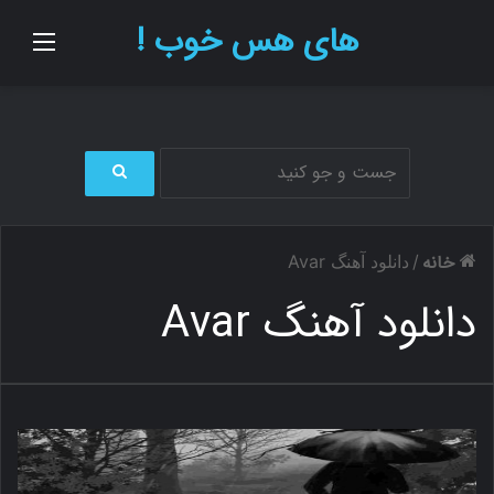
های هس خوب !
منو
ج
س
ت
خانه
/
دانلود آهنگ Avar
ج
و
دانلود آهنگ Avar
ب
ر
ا
ی