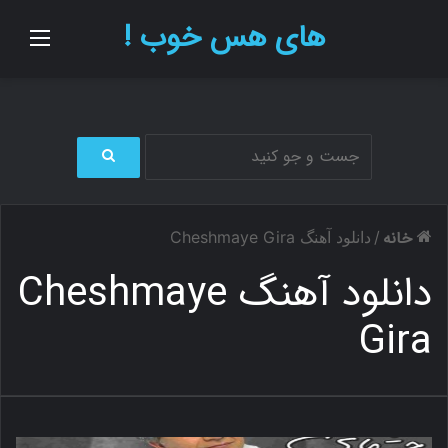
های هس خوب !
منو
ج
س
ت
خانه
/
دانلود آهنگ Cheshmaye Gira
ج
و
دانلود آهنگ Cheshmaye
ب
ر
Gira
ا
ی