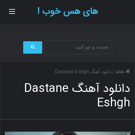
های هس خوب !
منو
ج
س
ت
خانه
/
دانلود آهنگ Dastane Eshgh
ج
و
دانلود آهنگ Dastane
ب
ر
Eshgh
ا
ی