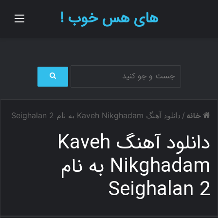
های هس خوب !
منو
ج
س
ت
خانه
/
دانلود آهنگ Kaveh Nikghadam به نام Seighalan 2
ج
و
دانلود آهنگ Kaveh
ب
ر
Nikghadam به نام
ا
ی
Seighalan 2