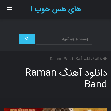
های هس خوب !
منو
ج
س
ت
خانه
/
دانلود آهنگ Raman Band
ج
و
دانلود آهنگ Raman
ب
ر
Band
ا
ی