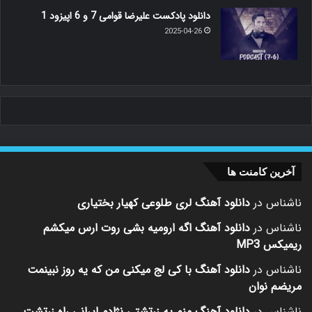
دانلود پادکست علیرضا قوامی 7 و 6 اپیزود 1
2025-04-26
آخرین کامنت ها
ناشناس
در
دانلود آهنگ لری طلوعی کهیار بختیاری
ناشناس
در
دانلود آهنگ اگه ارومیه بشی روت ارس میکشم
ریمیکس MP3
ناشناس
در
دانلود آهنگ با کی لج میکنی من که یه روز نبینمت
مریضم نوان
ناشناس
در
دانلود آهنگ منم یه زرتشتی نژادم ایرانی راه زرتشت