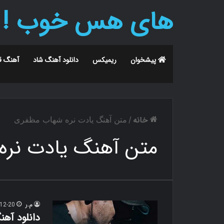
های هس خوب !
پیشخوان
ریمیکس
دانلود آهنگ شاد
آهنگ ق
خانه
/
متن آهنگ یادت نره شهاب مظفری
متن آهنگ یادت نره
م.ر
12-20
دانلود آه