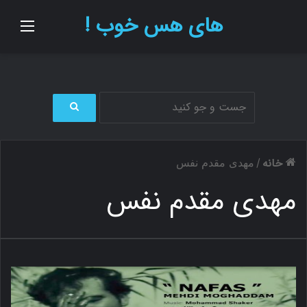
های هس خوب !
منو
ج
س
ت
خانه
/
مهدی مقدم نفس
ج
و
مهدی مقدم نفس
ب
ر
ا
ی