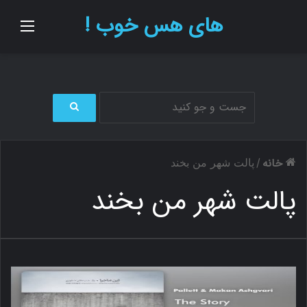
های هس خوب !
منو
ج
س
ت
خانه
/
پالت شهر من بخند
ج
و
پالت شهر من بخند
ب
ر
ا
ی