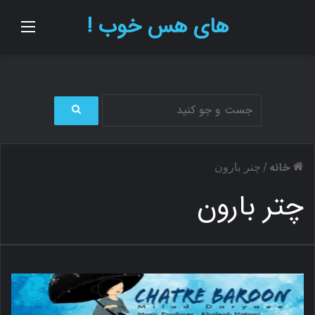
های هس خوب !
منو
ج
س
ت
خانه
/
چتر بارون
ج
و
چتر بارون
ب
ر
ا
ی