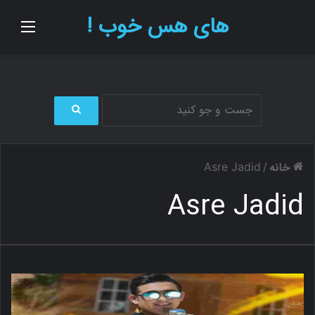
های هس خوب !
منو
ج
س
ت
خانه
Asre Jadid
/
ج
و
Asre Jadid
ب
ر
ا
ی