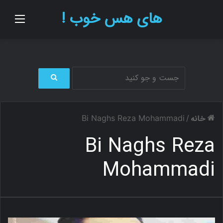
های هس خوب !
منو
ج
س
ت
خانه
Bi Naghs Reza Mohammadi
/
ج
و
Bi Naghs Reza
ب
ر
Mohammadi
ا
ی