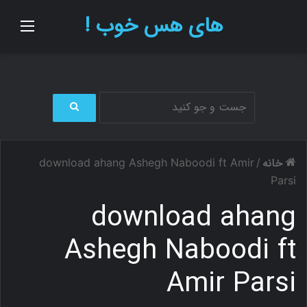
های هس خوب !
منو
ج
س
ت
خانه
download ahang Ashegh Naboodi ft Amir
/
ج
و
Parsi
ب
download ahang
ر
ا
ی
Ashegh Naboodi ft
Amir Parsi