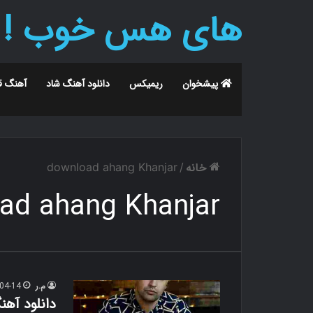
های هس خوب !
پیشخوان
ریمیکس
دانلود آهنگ شاد
آهنگ ق
خانه
download ahang Khanjar
/
ad ahang Khanjar
م.ر
04-14
دانلود آه