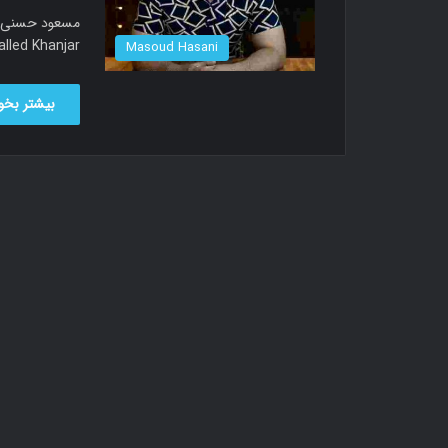
new music called Khanjar
Masoud Hasani
بیشتر بخوا