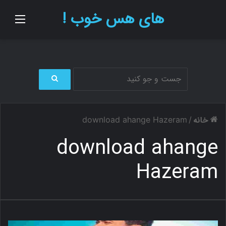
های هس خوب !
منو
ج
س
ت
خانه
download ahange Hazeram
/
ج
و
download ahange
ب
ر
Hazeram
ا
ی