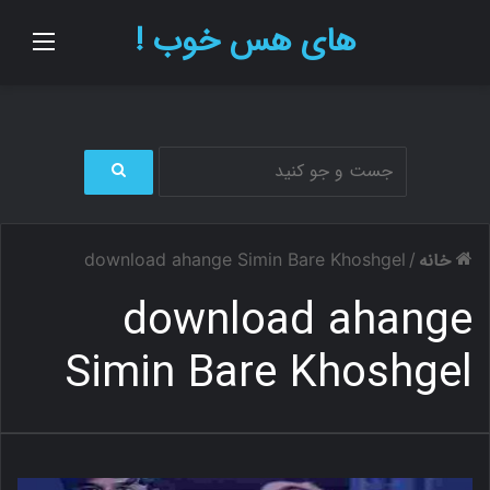
های هس خوب !
منو
ج
س
ت
خانه
download ahange Simin Bare Khoshgel
/
ج
و
download ahange
ب
ر
Simin Bare Khoshgel
ا
ی