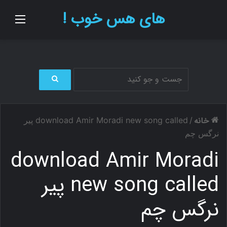
های هس خوب !
منو
ج
س
ت
خانه
/
download Amir Moradi new song called پیر
ج
و
نرگس چم
ب
download Amir Moradi
ر
ا
ی
new song called پیر
نرگس چم