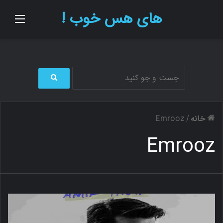
های هس خوب !
منو
ج
س
ت
خانه
Emrooz
/
ج
و
Emrooz
ب
ر
ا
ی