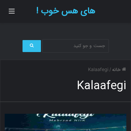
های هس خوب !
منو
ج
س
ت
خانه
Kalaafegi
/
ج
و
Kalaafegi
ب
ر
ا
ی