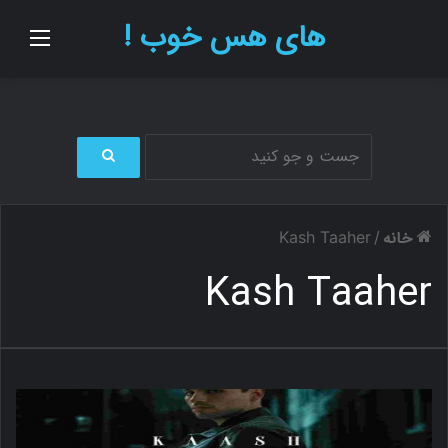
های هس خوب !
منو
ج
س
ت
خانه
Kash Taaher
/
ج
و
Kash Taaher
ب
ر
ا
ی