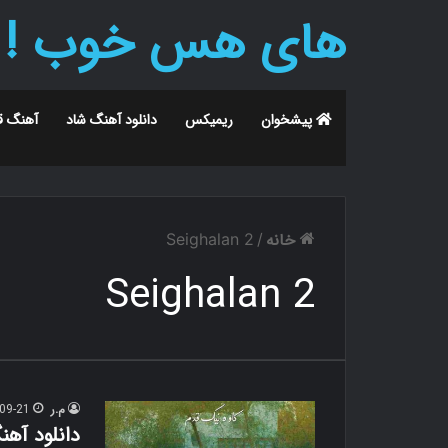
های هس خوب !
پیشخوان
ریمیکس
دانلود آهنگ شاد
آهنگ ق
خانه
Seighalan 2
/
Seighalan 2
م.ر
09-21
دانلود آهن