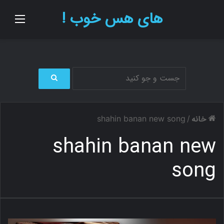
های هس خوب !
منو
ج
س
ت
خانه
shahin banan new song
/
ج
و
shahin banan new
ب
ر
song
ا
ی