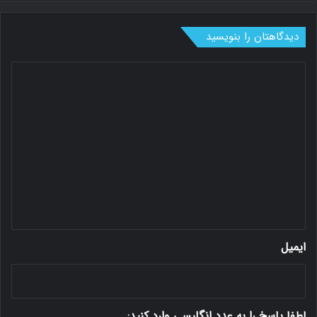
دیدگاهتان را بنویسید
د
ی
د
گ
ا
ه
*
ایمیل
لطفا پاسخ را به عدد انگلیسی وارد کنید: