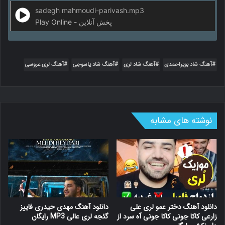
sadegh mahmoudi-parivash.mp3
Play Online - پخش آنلاین
آهنگ شاد بویراحمدی
آهنگ شاد لری
آهنگ شاد یاسوجی
آهنگ لری عروسی
نوشته های مشابه
دانلود آهنگ دختر عمو لری علی
دانلود آهنگ مهدی حیدری فاییز
زارعی کاکا جونی کاکا جونی آه سرد از
گئجه لری عالی MP3 رایگان