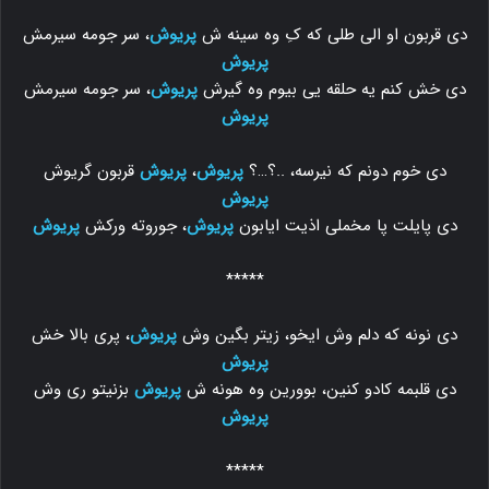
دی قربون او الی طلی که کِ وه سینه ش
پریوش
، سر جومه سیرمش
پریوش
دی خش کنم یه حلقه یی بیوم وه گیرش
پریوش
، سر جومه سیرمش
پریوش
دی خوم دونم که نیرسه، ..؟…؟
پریوش
،
پریوش
قربون گریوش
پریوش
دی پایلت پا مخملی اذیت ایابون
پریوش
، جوروته ورکش
پریوش
*****
دی نونه که دلم وش ایخو، زیتر بگین وش
پریوش
، پری بالا خش
پریوش
دی قلبمه کادو کنین، بوورین وه هونه ش
پریوش
بزنیتو ری وش
پریوش
*****