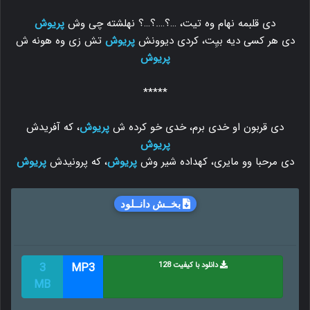
دی قلبمه نهام وه تیت، …؟….؟…؟ نهلشته چی وش
پریوش
دی هر کسی دیه بیِت، کردی دیوونش
پریوش
تش زی وه هونه ش
پریوش
*****
دی قربون او خدی برم، خدی خو کرده ش
پریوش
، که آفریدش
پریوش
دی مرحبا وو مایری، کهداده شیر وش
پریوش
، که پرونیدش
پریوش
بخــش دانــلود
دانلود با کیفیت 128
MP3
3
MB