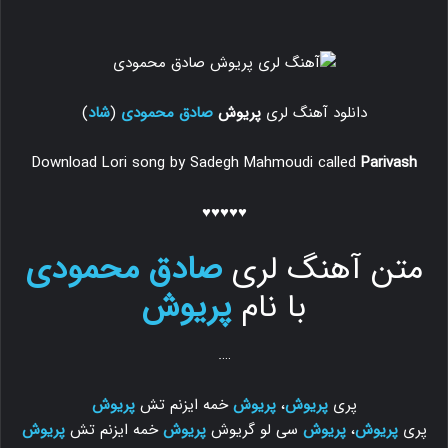
دانلود آهنگ لری
پریوش
صادق محمودی
(
شاد
)
Download Lori song by Sadegh Mahmoudi called
Parivash
♥♥♥♥♥
متن آهنگ لری
صادق محمودی
با نام
پریوش
….
پری
پریوش
،
پریوش
خمه ایزنم تش
پریوش
پری
پریوش
،
پریوش
سی لو گریوش
پریوش
خمه ایزنم تش
پریوش