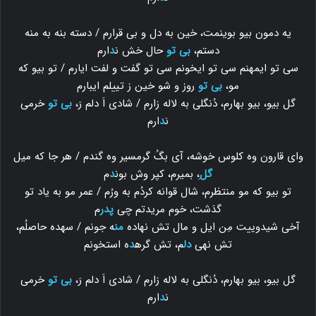
یه دمون بیو بوینمت، خین به دل و بی قرارم / دسته بنه به منه
دستم،
بی تو
حال خش ن
د
ارم
سی تو ایمهنم سی تو ایخونم سی تو گفت و لفت ایارم / تو بیو که
مو،
بی تو
روز و شو خین ز تییلم ایبارم
گل بیو، بیو بهارم، دُنگلی به لاله زارم / شادی اَ دلم رَ،
بی تو
خرمی
ن
د
ارم
وای قارون وه کلوس خوشه، آی بگُ گرمسیر وه گندم / هر جا که میل
گل
ِ، بمیرم، کپر وش بون
د
م
تو بیو که مو منتظرم، شال قوانه کردُم به ورُم / عمر مو به یاد تو
گدَشت، خوم مریدتم چی
پدر
م
آخی شیدوییت مِن ایل و مال تش نهاده
من
ه جونم / سهده حاصلُم،
تش نهی
دل
م، تش گره
د
ه استخونم
گل بیو، بیو بهارم، دُنگلی به لاله زارم / شادی اَ دلم رَ،
بی تو
خرمی
ن
د
ارم