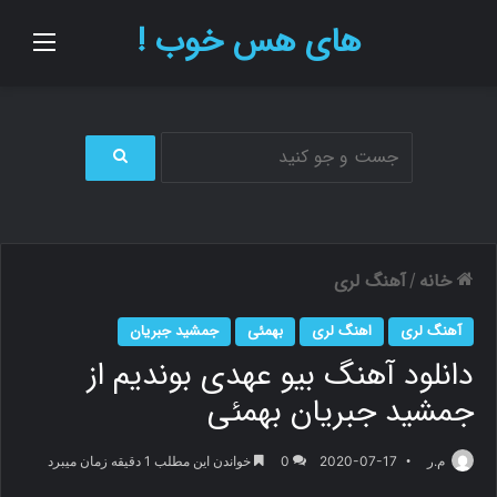
های هس خوب !
منو
ج
س
ت
ج
و
خانه
آهنگ لری
/
ب
ر
آهنگ لری
اهنگ لری
بهمئی
جمشید جبریان
ا
دانلود آهنگ بیو عهدی بوندیم از
ی
جمشید جبریان بهمئی
م.ر
2020-07-17
0
خواندن این مطلب 1 دقیقه زمان میبرد