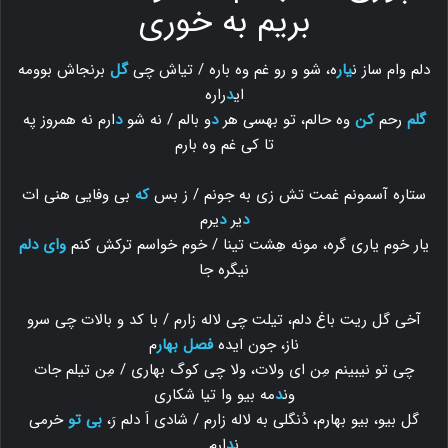
بریم به خوری
دلم وام ساز ن
یار
ه، شو و رو غم وه باره / تیاش چی
گل
برنجاش بوومه
ای
د
راره
گلم
رحم
کن
وه حالم، تو بهسی هر
د
و بالم / نه شو
د
ارم نه همروز په
تا کی غم وه بارم
ستاره آسمونم غمت تش زی به جونم / ز بس
که
بی وفایی هنی ات
د
یر
د
یرم
یار خوم یاری گره، مونه هِشت تینا / خوم خواسم ترکش کنم
وای دلم
نیگره جا
آخی گل ریت باغ دلم، تیلت چی لاله زارم / با کد و بالات چی سرو
ناز، جون ایده
فصل بهار
م
چی تو نیبینم مِن ای ولات، ولا چی کوگ بهاری / مِن تیلم جات
ون
د
مه بیو وا تیا شکاری
گل بیو، بیو بهارم، دُنگلی به لاله زارم / شادی اَ دلم رَ،
بی تو
خرمی
ن
د
ارم