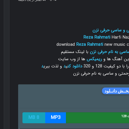
ی و ساسی حرفی نزن
Reza Rahmati
Harfi Na
download
Reza Rahmati
new music ca
اسی به نام حرفی نزن
با لینک مستقیم
رین آهنگ ها و
ریمیکس
ها از وب سایت
 کیفیت 128 و 320
دانلود
کن
ی
د
و لذت ببری
د
خــش دانــلود
12
MP3
8 MB