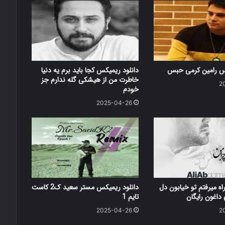
کس رامین کرمی حبس
دانلود ریمیکس کجا باید برم یه دنیا
خاطرت من از هیشکی گله ندارم جز
2
خودم
2025-04-26
اه میرفتم تو خیابون دل
دانلود ریمیکس مستر سعید ک2 کاست
اغون رایگان
تایم 1
2025-04-26
2