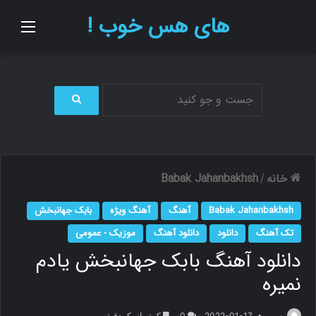
های هس خوب !
منو
ج
س
ت
ج
و
خانه
Babak Jahanbakhsh
/
ب
ر
Babak Jahanbakhsh
آهنگ
آهنگ ویژه
بابک جهانبخش
ا
ی
تک آهنگ
دانلود
دانلود آهنگ
موزیک - عمومی
دانلود آهنگ بابک جهانبخش یادم
نمیره
م.ر
2022-01-17
0
کمتر از یک دقیقه