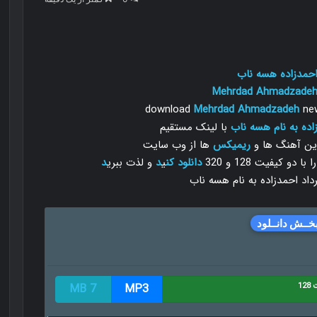
احمدزاده هسه ناب
Mehrdad Ahmadzade
download
Mehrdad Ahmadzadeh
new
اده به نام هسه ناب
با لینک مستقیم
رین آهنگ ها و
ریمیکس
ها از وب سایت
 کیفیت 128 و 320
دانلود
کن
ی
د
و لذت ببری
د
خــش دانــلود
12
MP3
7 MB